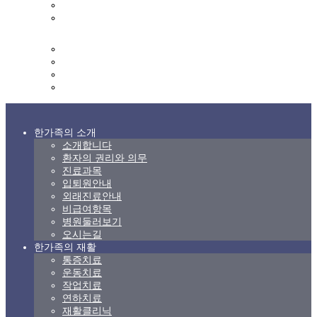
영양실
영양식단표
커뮤니티
한가족 갤러리
상담 및 문의
고객의 소리
후원 및 자원봉사 신청
한가족의 소개
소개합니다
환자의 권리와 의무
진료과목
입퇴원안내
외래진료안내
비급여항목
병원둘러보기
오시는길
한가족의 재활
통증치료
운동치료
작업치료
연하치료
재활클리닉