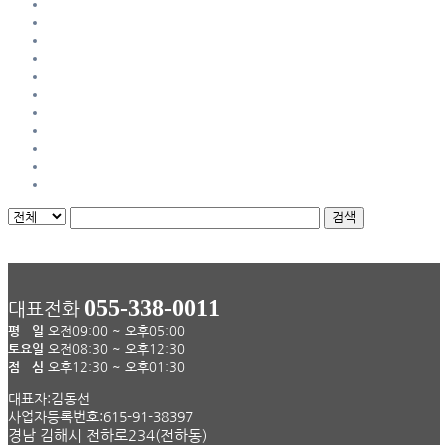
42
43
44
45
46
47
48
49
50
»
마지막
검색
055-338-0011
대표전화
평 일
오전09:00 ~ 오후05:00
토요일
오전08:30 ~ 오후12:30
점 심
오후12:30 ~ 오후01:30
대표자:김동선
사업자등록번호:615-91-38397
경남 김해시 전하로234(전하동)