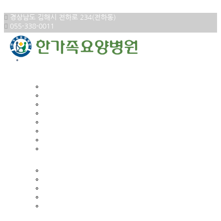
Skip to content
경상남도 김해시 전하로 234(전하동)
055-338-0011
HOME
로그인
회원가입
한가족의 소개
소개합니다
환자의 권리와 의무
진료과목
입퇴원안내
외래진료안내
비급여항목
병원둘러보기
오시는길
한가족의 재활
통증치료
운동치료
작업치료
연하치료
재활클리닉
한가족의 치료