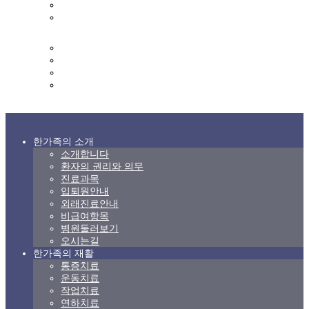
영양실
영양식단표
커뮤니티
한가족 갤러리
상담 및 문의
고객의 소리
후원 및 자원봉사 신청
한가족의 소개
소개합니다
환자의 권리와 의무
진료과목
입퇴원안내
외래진료안내
비급여항목
병원둘러보기
오시는길
한가족의 재활
통증치료
운동치료
작업치료
연하치료