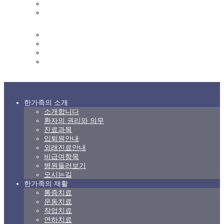
영양실
영양식단표
커뮤니티
한가족 갤러리
상담 및 문의
고객의 소리
후원 및 자원봉사 신청
한가족의 소개
소개합니다
환자의 권리와 의무
진료과목
입퇴원안내
외래진료안내
비급여항목
병원둘러보기
오시는길
한가족의 재활
통증치료
운동치료
작업치료
연하치료