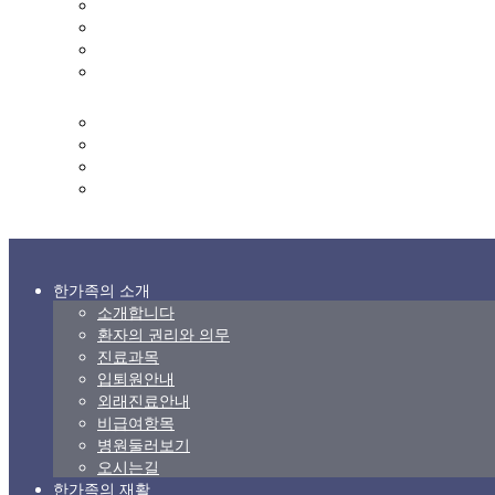
사회복지프로그램
프로그램 일정
영양실
영양식단표
커뮤니티
한가족 갤러리
상담 및 문의
고객의 소리
후원 및 자원봉사 신청
한가족의 소개
소개합니다
환자의 권리와 의무
진료과목
입퇴원안내
외래진료안내
비급여항목
병원둘러보기
오시는길
한가족의 재활