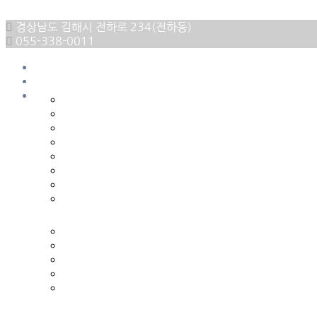
Skip to content
경상남도 김해시 전하로 234(전하동)
055-338-0011
HOME
한가족의 소개
로그인
회원가입
소개합니다
환자의 권리와 의무
진료과목
입퇴원안내
외래진료안내
비급여항목
병원둘러보기
오시는길
한가족의 재활
통증치료
운동치료
작업치료
연하치료
재활클리닉
한가족의 치료